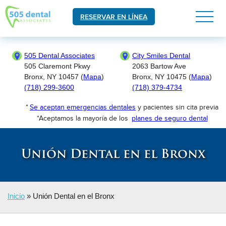
RESERVAR EN LÍNEA
505 Dental Associates
City Smiles Dental
505 Claremont Pkwy
2063 Bartow Ave
Bronx, NY 10457 (
Mapa
)
Bronx, NY 10475 (
Mapa
)
(718) 299-3600
(718) 379-4734
*
Se aceptan emergencias dentales
y pacientes sin cita previa
*Aceptamos la mayoría de los
planes de seguro dental
Unión Dental en el Bronx
Inicio
»
Unión Dental en el Bronx