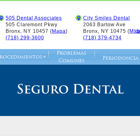
505 Dental Associates
City Smiles Dental
505 Claremont Pkwy
2063 Bartow Ave
*
S
Bronx, NY 10457 (
Mapa
)
Bronx, NY 10475 (
Map
(718) 299-3600
(718) 379-4734
Problemas
rocedimientos
Periodoncia
Comunes
Seguro Dental