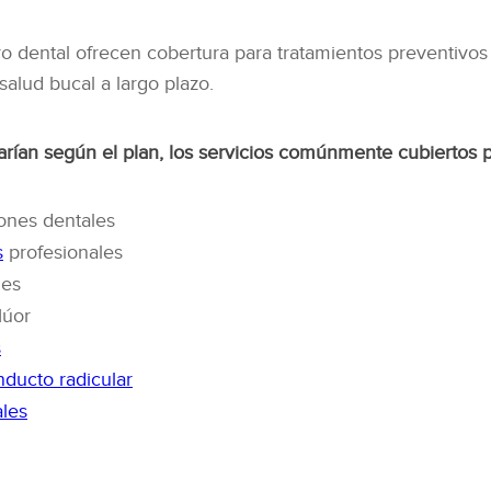
 dental ofrecen cobertura para tratamientos preventivos
alud bucal a largo plazo.
rían según el plan, los servicios comúnmente cubiertos p
ones dentales
s
profesionales
les
lúor
s
nducto radicular
ales