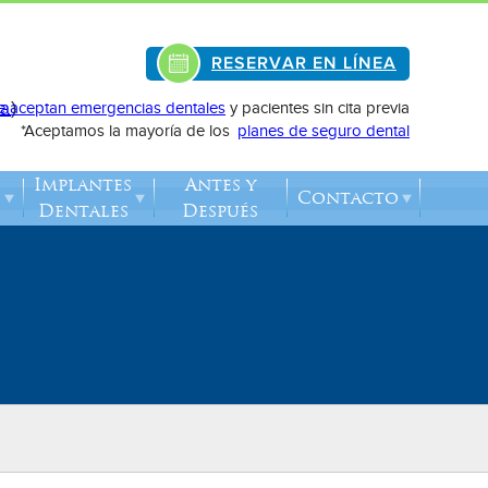
RESERVAR EN LÍNEA
e aceptan emergencias dentales
y pacientes sin cita previa
a
)
*Aceptamos la mayoría de los
planes de seguro dental
Implantes
Antes y
Contacto
Dentales
Después