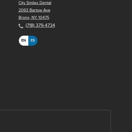
City Smiles Dental
2063 Bartow Ave
Bronx, NY 10475
(718) 379-4734
EN
ES