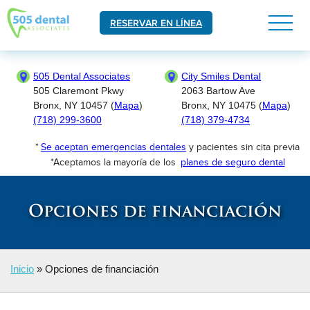
RESERVAR EN LÍNEA
505 Dental Associates
City Smiles Dental
505 Claremont Pkwy
2063 Bartow Ave
Bronx, NY 10457 (
Mapa
)
Bronx, NY 10475 (
Mapa
)
(718) 299-3600
(718) 379-4734
*
Se aceptan emergencias dentales
y pacientes sin cita previa
*Aceptamos la mayoría de los
planes de seguro dental
Opciones de financiación
Inicio
»
Opciones de financiación